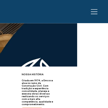
NOSSA HISTÓRIA
Criada em 1974, a Emcosa
atua no ramo da
Construção Civil. Com
tradição e experiência
consolidada, planeja e
executa obras diversas
realizando os serviços
com a mais alta
competência, qualidade e
comprometimento.