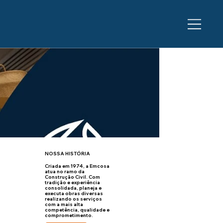
NOSSA HISTÓRIA
Criada em 1974, a Emcosa
atua no ramo da
Construção Civil. Com
tradição e experiência
consolidada, planeja e
executa obras diversas
realizando os serviços
com a mais alta
competência, qualidade e
comprometimento.